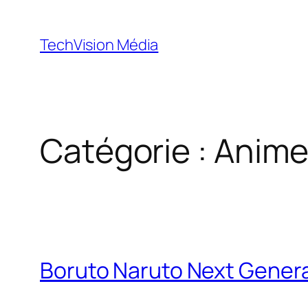
Aller
au
TechVision Média
contenu
Catégorie :
Anime
Boruto Naruto Next Genera