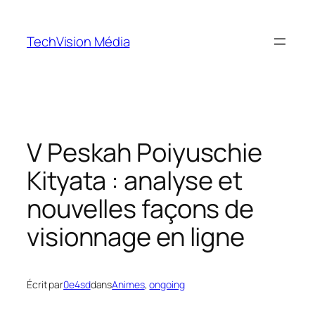
Aller
au
TechVision Média
contenu
V Peskah Poiyuschie
Kityata : analyse et
nouvelles façons de
visionnage en ligne
Écrit par
0e4sd
dans
Animes
, 
ongoing